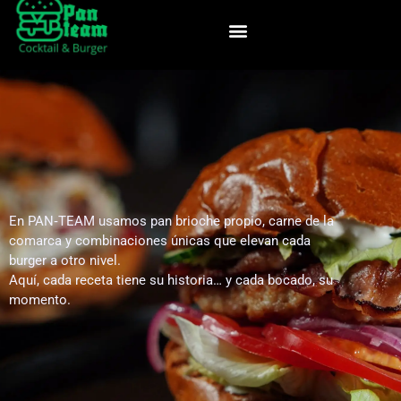
En PAN‑TEAM usamos pan brioche propio, carne de la
comarca y combinaciones únicas que elevan cada
burger a otro nivel.
Aquí, cada receta tiene su historia… y cada bocado, su
momento.